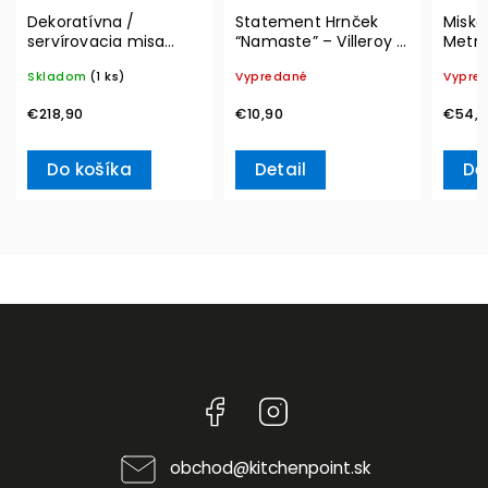
Dekoratívna /
Statement Hrnček
Miska
servírovacia misa
“Namaste” – Villeroy &
Metro
MetroChic, Ø 33 cm –
Boch
300 m
Skladom
(1 ks)
Vypredané
Vypre
Villeroy & Boch
Boch
€218,90
€10,90
€54,9
Do košíka
Detail
De
Facebook
Instagram
obchod
@
kitchenpoint.sk