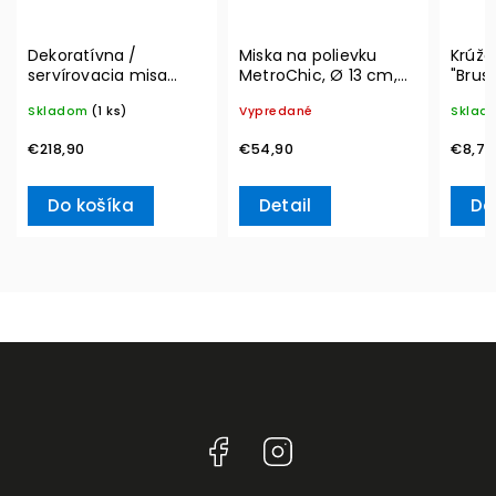
Dekoratívna /
Miska na polievku
Krúžo
servírovacia misa
MetroChic, Ø 13 cm,
"Brus
MetroChic, Ø 33 cm –
300 ml – Villeroy &
Winte
Skladom
(1 ks)
Vypredané
Sklad
Villeroy & Boch
Boch
Acces
& Bo
€218,90
€54,90
€8,70
Do košíka
Detail
Do
Facebook
Instagram