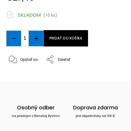
SKLADOM
(>5 ks)
PRIDAŤ DO KOŠÍKA
Opýtať sa
Zdieľať
Osobný odber
Doprava zdarma
na predajni v Banskej Bystrici
pre objednávky od 99 €