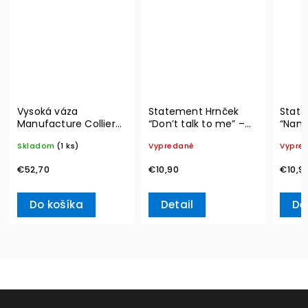
Vysoká váza
Statement Hrnček
State
Manufacture Collier
“Don’t talk to me” –
“Nama
blanc, Carré – Villeroy
Villeroy & Boch
Boch
Skladom
(1 ks)
Vypredané
Vypre
& Boch
€52,70
€10,90
€10,9
Do košíka
Detail
De