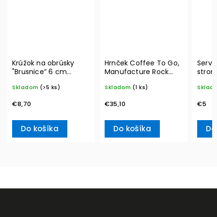
Krúžok na obrúsky
Hrnček Coffee To Go,
Serví
"Brusnice” 6 cm
Manufacture Rock
strom
Winter Collage
350 ml – Villeroy &
20ks 
Skladom
(>5 ks)
Skladom
(1 ks)
Sklad
Accessoires – Villeroy
Boch
L– Vi
& Boch
€8,70
€35,10
€5
Do košíka
Do košíka
Do