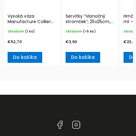
Vysoká váza
Servítky “Vianočný
Hrnče
Manufacture Collier
stromček”, 25x25cm,
ml – 
blanc, Carré – Villeroy
20ks Winter Specials –
Skladom
(1 ks)
Skladom
(>5 ks)
Sklad
& Boch
Villeroy & Boch
€52,70
€3,90
€23,4
Do košíka
Do košíka
Do
Facebook
Instagram