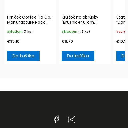
Hrnček Coffee To Go,
Krúžok na obrúsky
State
Manufacture Rock
"Brusnice” 6 cm
“Don’
350 ml – Villeroy &
Winter Collage
Ville
Skladom
(1 ks)
Skladom
(>5 ks)
Vypre
Boch
Accessoires – Villeroy
& Boch
€35,10
€8,70
€10,9
Do košíka
Do košíka
De
Facebook
Instagram