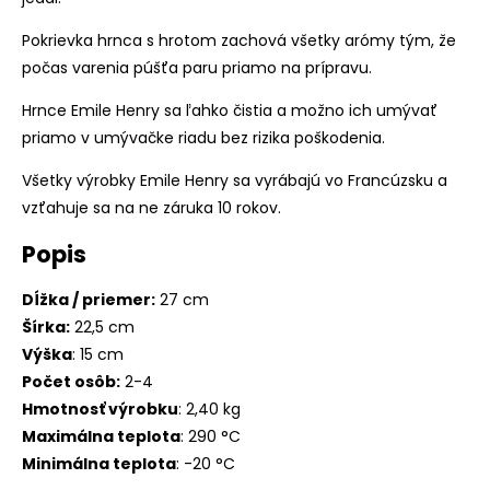
Pokrievka hrnca s hrotom zachová všetky arómy tým, že
počas varenia púšťa paru priamo na prípravu.
Hrnce Emile Henry sa ľahko čistia a možno ich umývať
priamo v umývačke riadu bez rizika poškodenia.
Všetky výrobky Emile Henry sa vyrábajú vo Francúzsku a
vzťahuje sa na ne záruka 10 rokov.
Popis
Dĺžka / priemer:
27 cm
Šírka:
22,5 cm
Výška
: 15 cm
Počet osôb:
2-4
Hmotnosť výrobku
: 2,40 kg
Maximálna teplota
: 290 °C
Minimálna teplota
: -20 °C