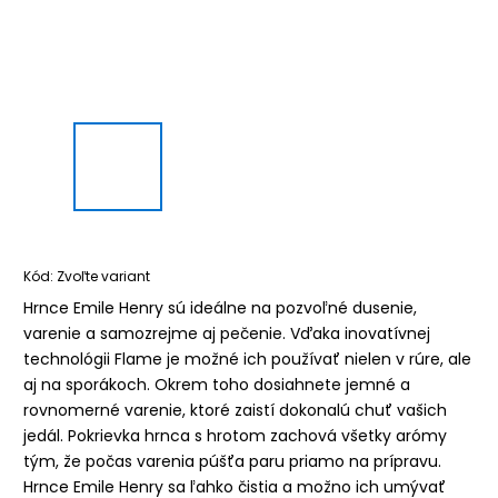
Kód:
Zvoľte variant
Hrnce Emile Henry sú ideálne na pozvoľné dusenie,
varenie a samozrejme aj pečenie. Vďaka inovatívnej
technológii Flame je možné ich používať nielen v rúre, ale
aj na sporákoch. Okrem toho dosiahnete jemné a
rovnomerné varenie, ktoré zaistí dokonalú chuť vašich
jedál. Pokrievka hrnca s hrotom zachová všetky arómy
tým, že počas varenia púšťa paru priamo na prípravu.
Hrnce Emile Henry sa ľahko čistia a možno ich umývať