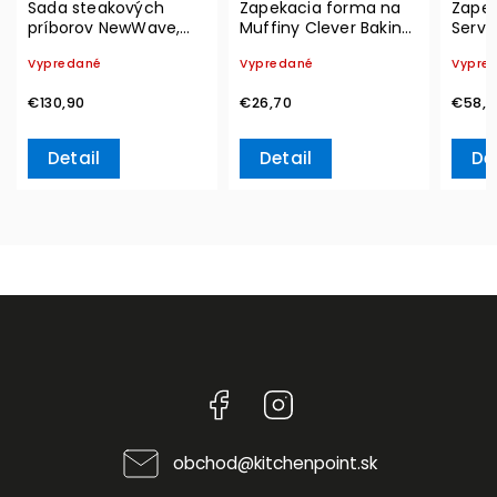
Sada steakových
Zapekacia forma na
Zapek
príborov NewWave,
Muffiny Clever Baking,
Serví
Set 12 ks – Villeroy &
Set 4 ks – Villeroy &
Okrúh
Vypredané
Vypredané
Vypre
Boch
Boch
Frenc
Fleur
€130,90
€26,70
€58,7
– Vil
Detail
Detail
De
Facebook
Instagram
obchod
@
kitchenpoint.sk