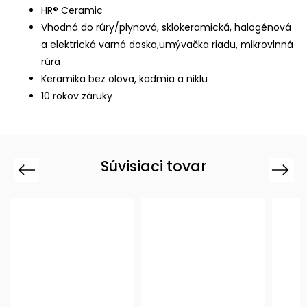
HR® Ceramic
Vhodná do rúry/plynová, sklokeramická, halogénová
a elektrická varná doska,umývačka riadu, mikrovlnná
rúra
Keramika bez olova, kadmia a niklu
10 rokov záruky
Súvisiaci tovar
Previous
Next