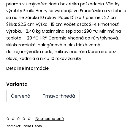
priamo v umývačke riadu bez rizika poškodenia. Všetky
výrobky Emile Henry sa vyrábajú vo Francúzsku a vzťahuje
sa na ne záruka 10 rokov. Popis Dĺžka / priemer: 27 cm
Šírka: 22,5 cm Výška : 15 cm Počet osôb: 2-4 Hmotnosť
výrobku : 2,40 kg Maximálna teplota : 290 °C Minimálna
teplota : -20 °C HR® Ceramic Vhodná do rúry/plynová,
sklokeramická, halogénová a elektrická varná
doska,umývačka riadu, mikrovlnná rúra Keramika bez
olova, kadmia a niklu 10 rokov záruky
Detailné informácie
Varianta
Červená
Tmavo-hnedá
Neohodnotené
Značka:
Emile Henry