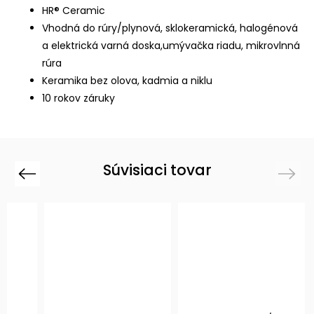
HR® Ceramic
Vhodná do rúry/plynová, sklokeramická, halogénová
a elektrická varná doska,umývačka riadu, mikrovlnná
rúra
Keramika bez olova, kadmia a niklu
10 rokov záruky
Súvisiaci tovar
Previous
Next