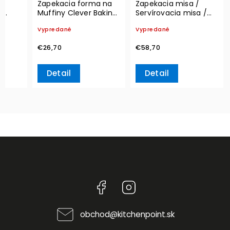
na
Zapekacia forma na
Zapekacia misa /
g
Muffiny Clever Baking,
Servírovacia misa /
Set 4 ks – Villeroy &
Okrúhla pokrievka
Vypredané
Vypredané
Boch
French Garden
Fleurence, Ø 29,5 cm
€26,70
€58,70
– Villeroy & Boch
Detail
Detail
Facebook
Instagram
obchod
@
kitchenpoint.sk