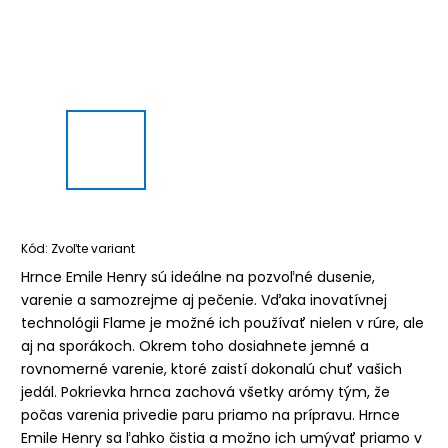
Kód:
Zvoľte variant
Hrnce Emile Henry sú ideálne na pozvoľné dusenie,
varenie a samozrejme aj pečenie. Vďaka inovatívnej
technológii Flame je možné ich používať nielen v rúre, ale
aj na sporákoch. Okrem toho dosiahnete jemné a
rovnomerné varenie, ktoré zaistí dokonalú chuť vašich
jedál. Pokrievka hrnca zachová všetky arómy tým, že
počas varenia privedie paru priamo na prípravu. Hrnce
Emile Henry sa ľahko čistia a možno ich umývať priamo v