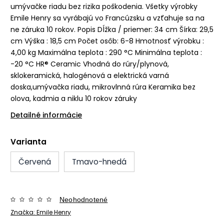
umývačke riadu bez rizika poškodenia. Všetky výrobky
Emile Henry sa vyrábajú vo Francúzsku a vzťahuje sa na
ne záruka 10 rokov. Popis Dĺžka / priemer: 34 cm Šírka: 29,5
cm Výška : 18,5 cm Počet osôb: 6-8 Hmotnosť výrobku :
4,00 kg Maximálna teplota : 290 °C Minimálna teplota :
-20 °C HR® Ceramic Vhodná do rúry/plynová,
sklokeramická, halogénová a elektrická varná
doska,umývačka riadu, mikrovlnná rúra Keramika bez
olova, kadmia a niklu 10 rokov záruky
Detailné informácie
Varianta
Červená
Tmavo-hnedá
Neohodnotené
Značka:
Emile Henry