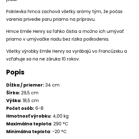
Pokrievka hrnca zachová všetky arómy tým, že počas
varenia privedie paru priamo na prípravu.
Hrnce Emile Henry sa ľahko čistia a možno ich umývať
priamo v umývačke riadu bez rizika poškodenia.
Všetky výrobky Emile Henry sa vyrábajú vo Francúzsku a
vzťahuje sa na ne záruka 10 rokov.
Popis
Dĺžka / priemer:
34 cm
Šírka:
29,5 cm
Výška
: 18,5 cm
Počet osôb:
6-8
Hmotnosť výrobku
: 4,00 kg
Maximálna teplota
: 290 °C
Minimálna teplota
: -20 °C