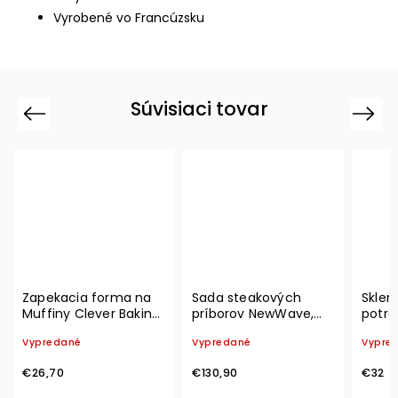
Vyrobené vo Francúzsku
Súvisiaci tovar
Previous
Next
Zapekacia forma na
Sada steakových
Sklen
Muffiny Clever Baking,
príborov NewWave,
potrav
Set 4 ks – Villeroy &
Set 12 ks – Villeroy &
Vacuu
Vypredané
Vypredané
Vypre
Boch
Boch
€26,70
€130,90
€32