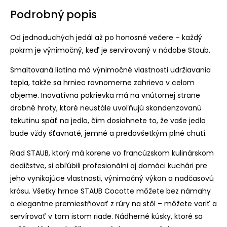
Podrobný popis
Od jednoduchých jedál až po honosné večere – každý
pokrm je výnimočný, keď je servírovaný v nádobe Staub.
Smaltovaná liatina má výnimočné vlastnosti udržiavania
tepla, takže sa hrniec rovnomerne zahrieva v celom
objeme. Inovatívna pokrievka má na vnútornej strane
drobné hroty, ktoré neustále uvoľňujú skondenzovanú
tekutinu späť na jedlo, čím dosiahnete to, že vaše jedlo
bude vždy šťavnaté, jemné a predovšetkým plné chutí.
Riad STAUB, ktorý má korene vo francúzskom kulinárskom
dedičstve, si obľúbili profesionálni aj domáci kuchári pre
jeho vynikajúce vlastnosti, výnimočný výkon a nadčasovú
krásu. Všetky hrnce STAUB Cocotte môžete bez námahy
a elegantne premiestňovať z rúry na stôl – môžete variť a
servírovať v tom istom riade. Nádherné kúsky, ktoré sa