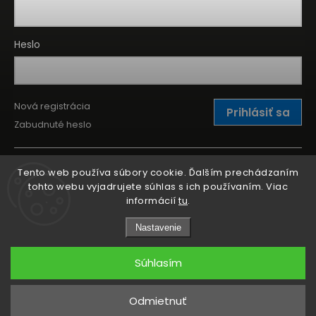
Heslo
Nová registrácia
Prihlásiť sa
Zabudnuté heslo
Tento web používa súbory cookie. Ďalším prechádzaním
tohto webu vyjadrujete súhlas s ich používaním. Viac
informácií
tu
.
Nastavenie
Súhlasím
Copyright 2026
Kitchen Point
. Všetky práva vyhradené.
Odmietnuť
Grafický návrh vytvořil a nakódoval
Shoptak.cz