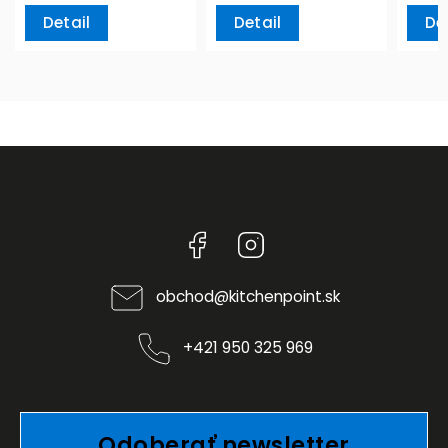
Detail
Detail
De
Facebook
Instagram
obchod
@
kitchenpoint.sk
+421 950 325 969
Odoberať newsletter