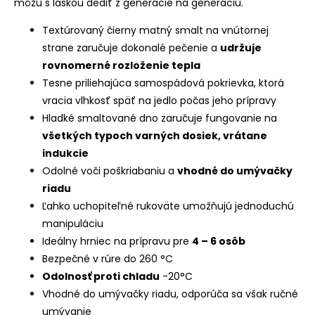
môžu s láskou dediť z generácie na generáciu.
Textúrovaný čierny matný smalt na vnútornej
strane zaručuje dokonalé pečenie a
udržuje
rovnomerné rozloženie tepla
Tesne priliehajúca samospádová pokrievka, ktorá
vracia vlhkosť späť na jedlo počas jeho prípravy
Hladké smaltované dno zaručuje fungovanie na
všetkých typoch varných dosiek, vrátane
indukcie
Odolné voči poškriabaniu a
vhodné do umývačky
riadu
Ľahko uchopiteľné rukoväte umožňujú jednoduchú
manipuláciu
Ideálny hrniec na prípravu pre
4 – 6 osôb
Bezpečné v rúre do 260 °C
Odolnosť proti chladu
-20°C
Vhodné do umývačky riadu, odporúča sa však ručné
umývanie