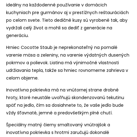
ideálny na každodenné používanie v domácich
kuchyniach pre gurmánov aj v prestížnych reštauráciách
po celom svete. Tieto dedičné kusy sú vyrobené tak, aby
vydržali celý život a mohli sa dediť z generácie na
generáciu.
Hrniec Cocotte Staub je neprekonateľný na pomalé
varenie mäsa a zeleniny, na varenie výdatných dusených
pokrmov a polievok. Liatina má výnimočné vlastnosti
udržiavania tepla, takže sa hrniec rovnomerne zahrieva v
celom objeme.
Inovatívna pokrievka má na vnútornej strane drobné
hroty, ktoré neustále uvoľňujú skondenzovanú tekutinu
späť na jedlo, čím sa dosiahnete to, že vaše jedlo bude
vždy šťavnaté, jemné a predovšetkým plné chutí.
Špeciálny matný čierny smaltovaný vnútrajšok a
inovatívna pokrievka s hrotmi zaručujú dokonalé