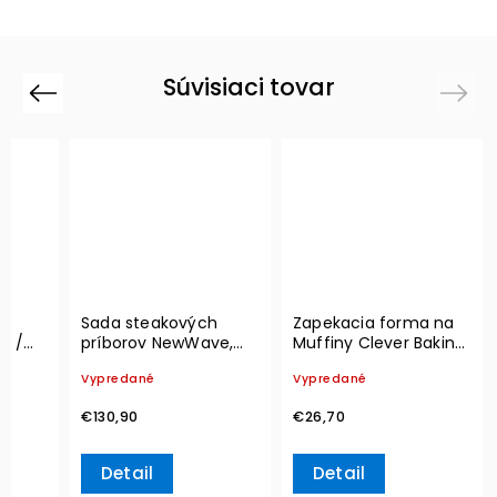
Súvisiaci tovar
Previous
Next
/
Sada steakových
Zapekacia forma na
a /
príborov NewWave,
Muffiny Clever Baking,
ka
Set 12 ks – Villeroy &
Set 4 ks – Villeroy &
Vypredané
Vypredané
Boch
Boch
,5 cm
€130,90
€26,70
h
Detail
Detail