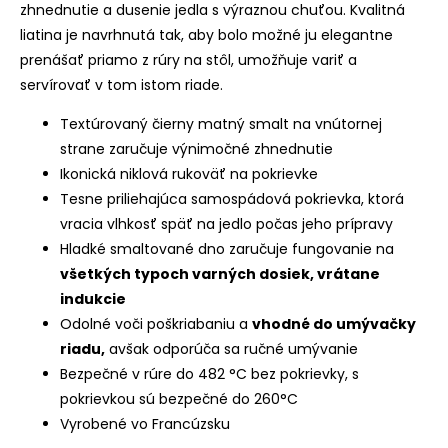
zhnednutie a dusenie jedla s výraznou chuťou. Kvalitná
liatina je navrhnutá tak, aby bolo možné ju elegantne
prenášať priamo z rúry na stôl, umožňuje variť a
servírovať v tom istom riade.
Textúrovaný čierny matný smalt na vnútornej
strane zaručuje výnimočné zhnednutie
Ikonická niklová rukoväť na pokrievke
Tesne priliehajúca samospádová pokrievka, ktorá
vracia vlhkosť späť na jedlo počas jeho prípravy
Hladké smaltované dno zaručuje fungovanie na
všetkých typoch varných dosiek, vrátane
indukcie
Odolné voči poškriabaniu a
vhodné do umývačky
riadu,
avšak odporúča sa ručné umývanie
Bezpečné v rúre do 482 °C bez pokrievky, s
pokrievkou sú bezpečné do 260°C
Vyrobené vo Francúzsku