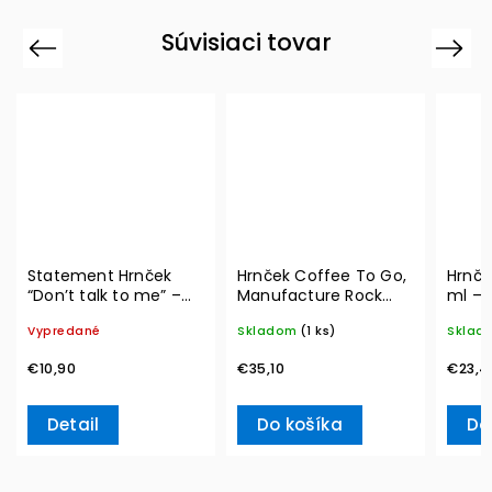
Súvisiaci tovar
Previous
Next
Statement Hrnček
Hrnček Coffee To Go,
Hrnče
“Don’t talk to me” –
Manufacture Rock
ml – 
Villeroy & Boch
350 ml – Villeroy &
Vypredané
Skladom
(1 ks)
Sklad
Boch
€10,90
€35,10
€23,4
Detail
Do košíka
Do