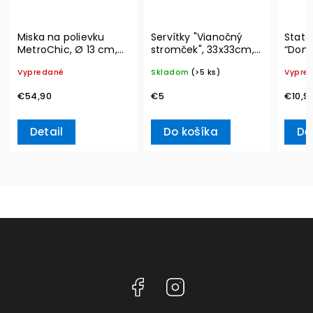
Miska na polievku
Servítky "Vianočný
State
MetroChic, Ø 13 cm,
stromček", 33x33cm,
“Don’
300 ml – Villeroy &
20ks Winter Specials
Ville
Vypredané
Skladom
(>5 ks)
Vypre
Boch
L– Villeroy & Boch
€54,90
€5
€10,9
Detail
Do košíka
De
Facebook
Instagram