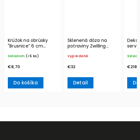
Krúžok na obrúsky
Sklenená dóza na
Dekor
"Brusnice” 6 cm
potraviny Zwilling
serví
Winter Collage
Vacuum L, 2l
Metro
Skladom
(>5 ks)
Vypredané
Sklad
Accessoires – Villeroy
Ville
& Boch
€8,70
€32
€218,
Do košíka
Detail
Do