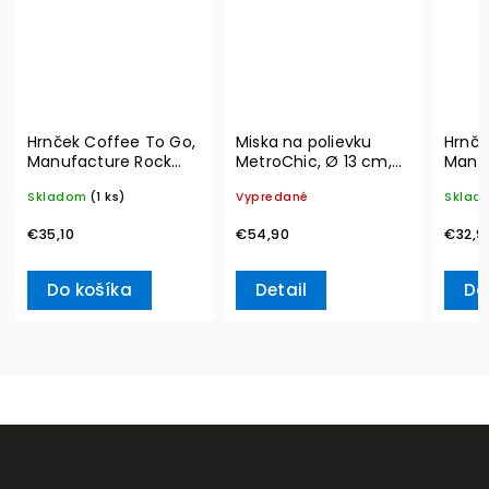
Hrnček Coffee To Go,
Miska na polievku
Hrnče
Manufacture Rock
MetroChic, Ø 13 cm,
Manu
350 ml – Villeroy &
300 ml – Villeroy &
290 m
Skladom
(1 ks)
Vypredané
Sklad
Boch
Boch
Boch
€35,10
€54,90
€32,9
Do košíka
Detail
Do