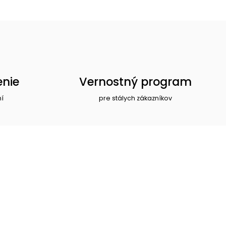
enie
Vernostný program
ní
pre stálych zákazníkov