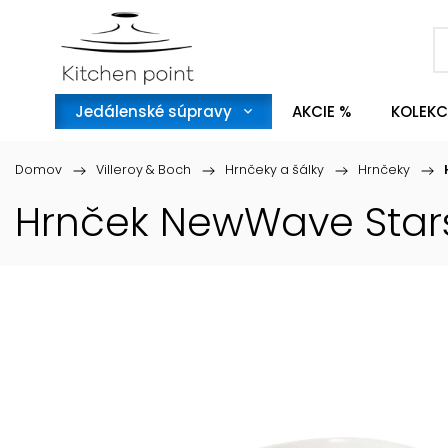
Jedálenské súpravy
AKCIE %
KOLEKC
Domov
/
Villeroy & Boch
/
Hrnčeky a šálky
/
Hrnčeky
/
Hrnček NewWave Stars 