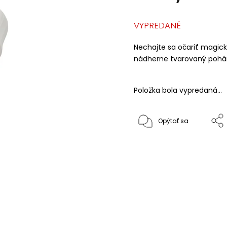
VYPREDANÉ
Nechajte sa očariť magic
nádherne tvarovaný pohár 
Položka bola vypredaná…
Opýtať sa