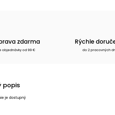
prava zdarma
Rýchle doruč
e objednávky od 99 €
do 2 pracovných d
 popis
nie je dostupný