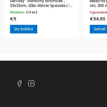
Servítky "Vianočný stromček",
Miska na 
33x33cm, 20ks Winter Specials L–
cm, 300 m
Villeroy & Boch
Skladom
(>5 ks)
Vypredan
€5
€54,90
Do košíka
Detail
Facebook
Instagram