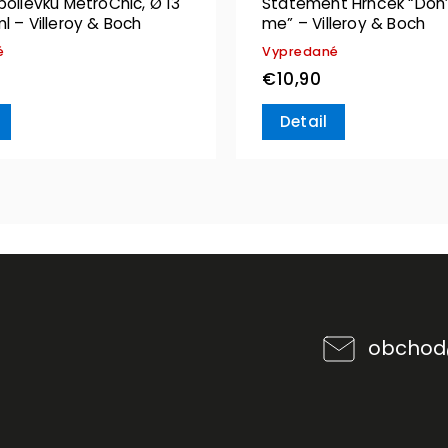
polievku MetroChic, Ø 13
Statement Hrnček “Don’t
l – Villeroy & Boch
me” – Villeroy & Boch
é
Vypredané
€10,90
Detail
obchod