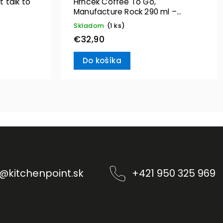
 talk to
Hrnček Coffee To Go,
Manufacture Rock 290 ml –
Villeroy & Boch
Skladom
(1 ks)
€32,90
Do košíka
@
kitchenpoint.sk
+421 950 325 969