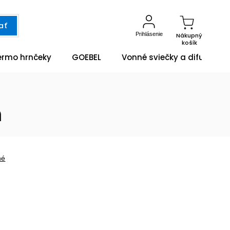
ať
Prihlásenie
Nákupný
košík
ermo hrnčeky
GOEBEL
Vonné sviečky a difuzéry
h
né