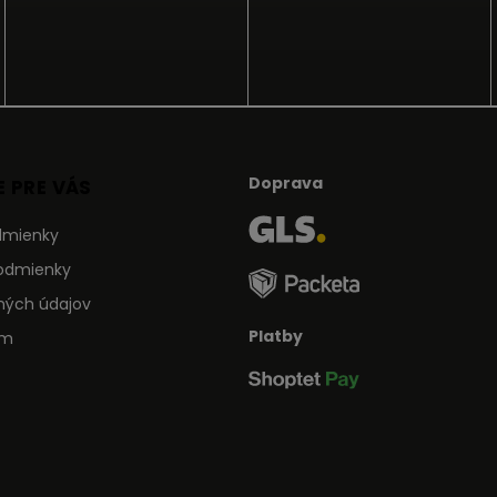
Doprava
 PRE VÁS
dmienky
odmienky
ných údajov
Platby
ám