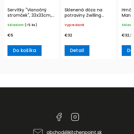
Servítky "Vianočný
Sklenená dóza na
Hrnče
stromček", 33x33cm,
potraviny Zwilling
Manu
20ks Winter Specials
Vacuum L, 2l
290 m
Skladom
(>5 ks)
Vypredané
Sklad
L– Villeroy & Boch
Boch
€5
€32
€32,9
Do košíka
Detail
Do
Facebook
Instagram
obchod
@
kitchenpoint.sk