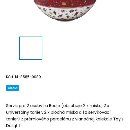
Kód:
14-8585-9080
Akcia
Servis pre 2 osoby La Boule (obsahuje 2 x miska, 2 x
univerzálny tanier, 2 x plochá miska a 1 x servírovací
tanier)
z
prémiového porcelánu z vianočnej kolekcie Toy's
Delight .