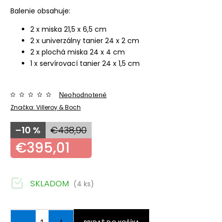
Balenie obsahuje:
2 x miska 21,5 x 6,5 cm
2 x univerzálny tanier 24 x 2 cm
2 x plochá miska 24 x 4 cm
1 x servírovací tanier 24 x 1,5 cm
Neohodnotené
Značka:
Villeroy & Boch
–10 %
€438,90
€395,01
SKLADOM
(4 ks)