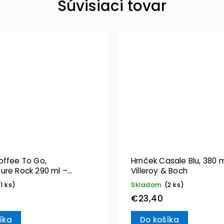
Súvisiaci tovar
offee To Go,
Hrnček Casale Blu, 380 m
ure Rock 290 ml –
Villeroy & Boch
& Boch
(1 ks)
Skladom
(2 ks)
€23,40
íka
Do košíka