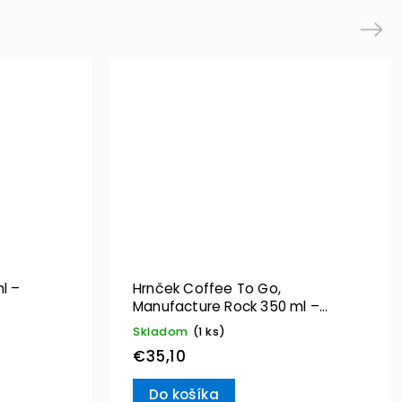
Next
l –
Hrnček Coffee To Go,
Manufacture Rock 350 ml –
Villeroy & Boch
Skladom
(1 ks)
€35,10
Do košíka