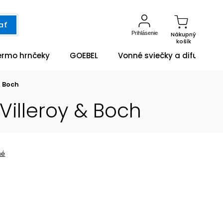
ať
Prihlásenie
Nákupný
košík
ermo hrnčeky
GOEBEL
Vonné sviečky a difuzéry
& Boch
Villeroy & Boch
né