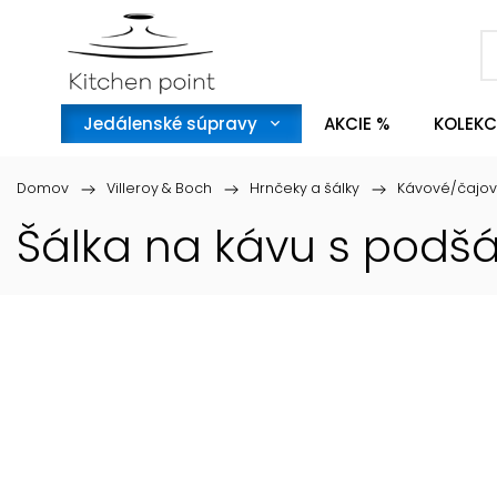
Jedálenské súpravy
AKCIE %
KOLEKC
Domov
/
Villeroy & Boch
/
Hrnčeky a šálky
/
Kávové/čajov
Šálka na kávu s podšá