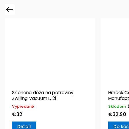
Previous
Sklenená dóza na potraviny
Hrnček C
Zwilling Vacuum L, 2l
Manufact
Villeroy 
Vypredané
Skladom
€32
€32,90
Detail
Do koš