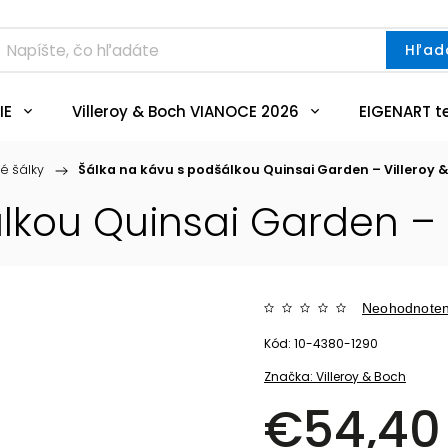
Hľad
IE
Villeroy & Boch VIANOCE 2026
EIGENART t
é šálky
/
Šálka na kávu s podšálkou Quinsai Garden – Villeroy 
lkou Quinsai Garden – 
Neohodnote
Kód:
10-4380-1290
Značka:
Villeroy & Boch
€54,40