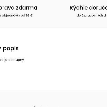
prava zdarma
Rýchle doruč
e objednávky od 99 €
do 2 pracovných d
 popis
nie je dostupný