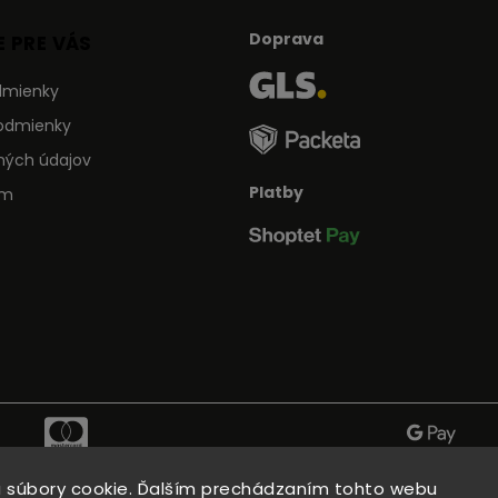
Doprava
 PRE VÁS
dmienky
odmienky
ných údajov
Platby
ám
 súbory cookie. Ďalším prechádzaním tohto webu