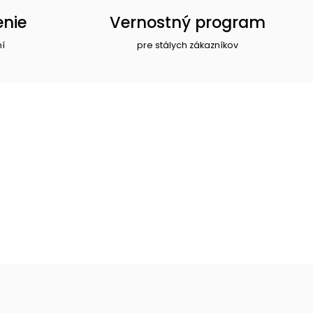
enie
Vernostný program
ní
pre stálych zákazníkov