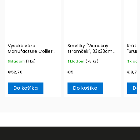
Vysoká váza
Servítky "Vianočný
Krúžo
Manufacture Collier
stromček", 33x33cm,
"Brus
blanc, Carré – Villeroy
20ks Winter Specials
Winte
Skladom
(1 ks)
Skladom
(>5 ks)
Sklad
& Boch
L– Villeroy & Boch
Acces
& Bo
€52,70
€5
€8,70
Do košíka
Do košíka
Do