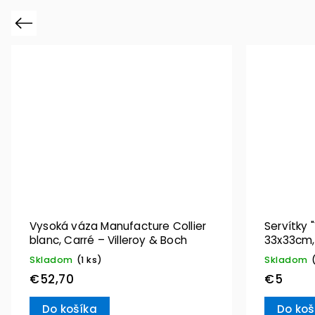
Previous
Vysoká váza Manufacture Collier
Servítky 
blanc, Carré – Villeroy & Boch
33x33cm, 
Villeroy 
Skladom
(1 ks)
Skladom
€52,70
€5
Do košíka
Do koš