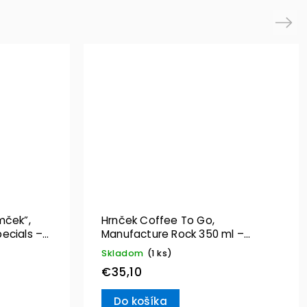
Next
mček”,
Hrnček Coffee To Go,
ecials –
Manufacture Rock 350 ml –
Villeroy & Boch
Skladom
(1 ks)
€35,10
Do košíka