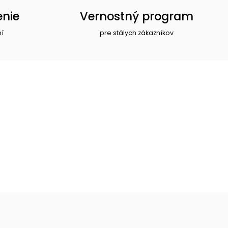
enie
Vernostný program
ní
pre stálych zákazníkov