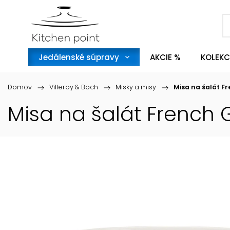
Jedálenské súpravy
AKCIE %
KOLEKC
Domov
/
Villeroy & Boch
/
Misky a misy
/
Misa na šalát F
Misa na šalát French 