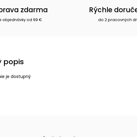
prava zdarma
Rýchle doruč
e objednávky od 99 €
do 2 pracovných d
 popis
nie je dostupný