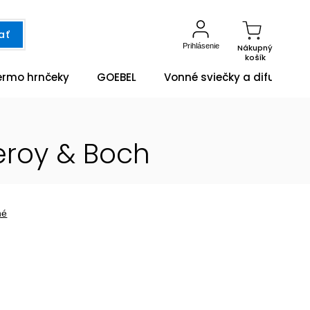
ať
Prihlásenie
Nákupný
košík
ermo hrnčeky
GOEBEL
Vonné sviečky a difuzéry
eroy & Boch
né