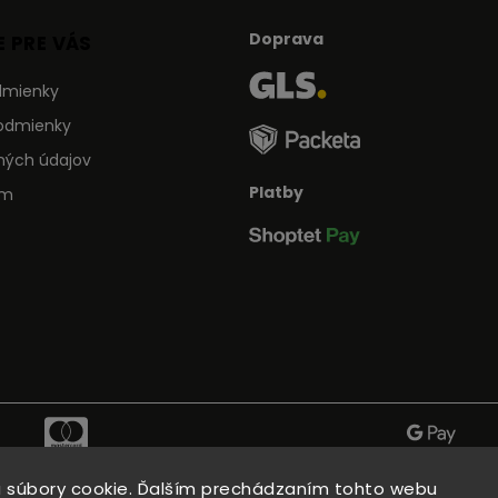
Doprava
 PRE VÁS
dmienky
odmienky
ných údajov
Platby
ám
 súbory cookie. Ďalším prechádzaním tohto webu