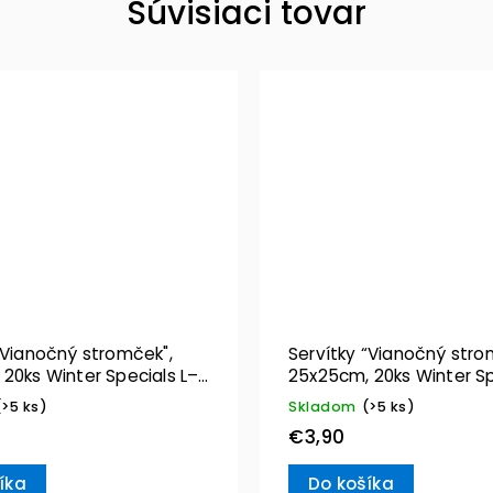
Súvisiaci tovar
"Vianočný stromček",
Servítky “Vianočný stro
20ks Winter Specials L–
25x25cm, 20ks Winter Sp
& Boch
Villeroy & Boch
(>5 ks)
Skladom
(>5 ks)
€3,90
íka
Do košíka