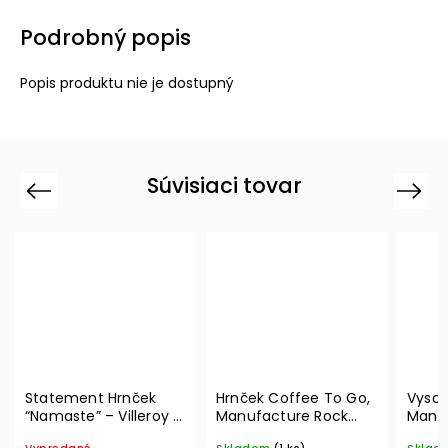
Podrobný popis
Popis produktu nie je dostupný
Súvisiaci tovar
Previous
Next
Statement Hrnček
Hrnček Coffee To Go,
Vysok
“Namaste” – Villeroy &
Manufacture Rock
Manuf
Boch
350 ml – Villeroy &
blanc,