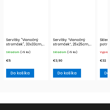
Servítky "Vianočný
Servítky “Vianočný
Sklen
stromček", 33x33cm,
stromček”, 25x25cm,
potrav
20ks Winter Specials
20ks Winter Specials –
Vacuu
Skladom
(>5 ks)
Skladom
(>5 ks)
Vypre
L– Villeroy & Boch
Villeroy & Boch
€5
€3,90
€32
Do košíka
Do košíka
De