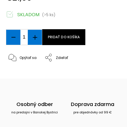
SKLADOM
(>5 ks)
PRIDAŤ DO KOŠÍKA
Opýtať sa
Zdieľať
Osobný odber
Doprava zdarma
na predajni v Banskej Bystrici
pre objednávky od 99 €