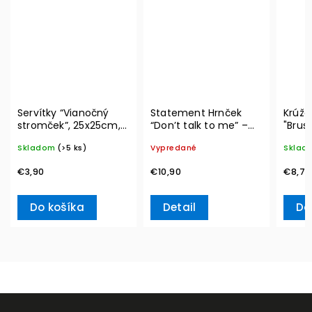
Servítky “Vianočný
Statement Hrnček
Krúžo
stromček”, 25x25cm,
“Don’t talk to me” –
"Brus
20ks Winter Specials –
Villeroy & Boch
Winte
Skladom
(>5 ks)
Vypredané
Sklad
Villeroy & Boch
Acces
& Bo
€3,90
€10,90
€8,70
Do košíka
Detail
Do