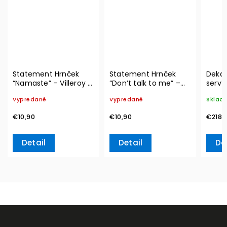
Statement Hrnček
Statement Hrnček
Dekor
“Namaste” – Villeroy &
“Don’t talk to me” –
serví
Boch
Villeroy & Boch
Metro
Vypredané
Vypredané
Sklad
Ville
€10,90
€10,90
€218,
Detail
Detail
Do