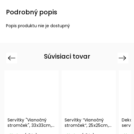
Podrobný popis
Popis produktu nie je dostupný
Súvisiaci tovar
Previous
Next
Servítky "Vianočný
Servítky “Vianočný
Dekor
stromček", 33x33cm,
stromček”, 25x25cm,
serví
20ks Winter Specials
20ks Winter Specials –
Metro