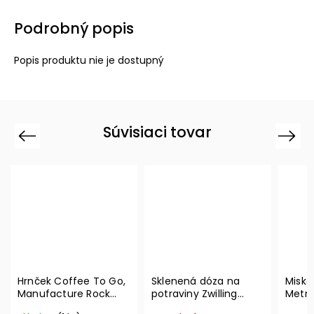
Podrobný popis
Popis produktu nie je dostupný
Súvisiaci tovar
Previous
Next
Hrnček Coffee To Go,
Sklenená dóza na
Miska
Manufacture Rock
potraviny Zwilling
Metro
350 ml – Villeroy &
Vacuum L, 2l
300 m