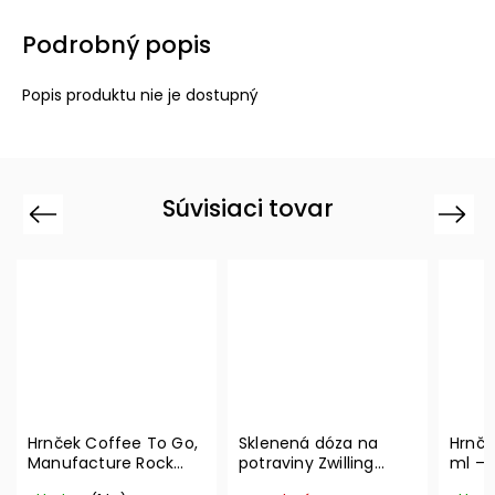
Podrobný popis
Popis produktu nie je dostupný
Súvisiaci tovar
Previous
Next
Hrnček Coffee To Go,
Sklenená dóza na
Hrnče
Manufacture Rock
potraviny Zwilling
ml – 
290 ml – Villeroy &
Vacuum L, 2l