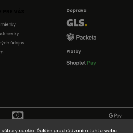
Doprava
 PRE VÁS
dmienky
odmienky
ných údajov
Platby
ám
 súbory cookie. Ďalším prechádzaním tohto webu