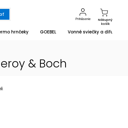
ať
Prihlásenie
Nákupný
košík
ermo hrnčeky
GOEBEL
Vonné sviečky a difuzéry
leroy & Boch
né