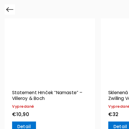
Previous
Statement Hrnček “Namaste” –
Sklenená
Villeroy & Boch
Zwilling 
Vypredané
Vypredan
€10,90
€32
Detail
Detail