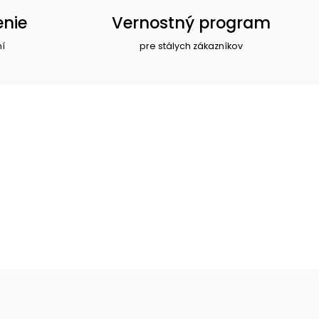
enie
Vernostný program
ní
pre stálych zákazníkov