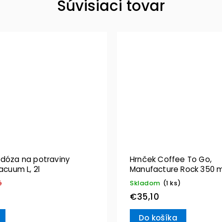
Súvisiaci tovar
 dóza na potraviny
Hrnček Coffee To Go,
Vacuum L, 2l
Manufacture Rock 350 m
Villeroy & Boch
é
Skladom
(1 ks)
€35,10
Do košíka