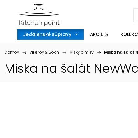
Jedálenské súpravy
AKCIE %
KOLEKC
Domov
/
Villeroy & Boch
/
Misky a misy
/
Miska na šalát 
Miska na šalát NewWav