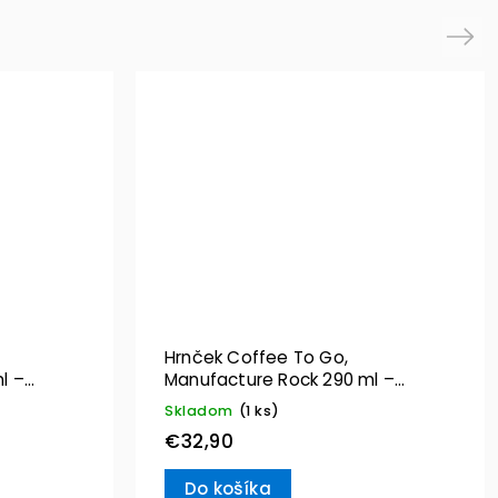
Next
Hrnček Coffee To Go,
l –
Manufacture Rock 290 ml –
Villeroy & Boch
Skladom
(1 ks)
€32,90
Do košíka