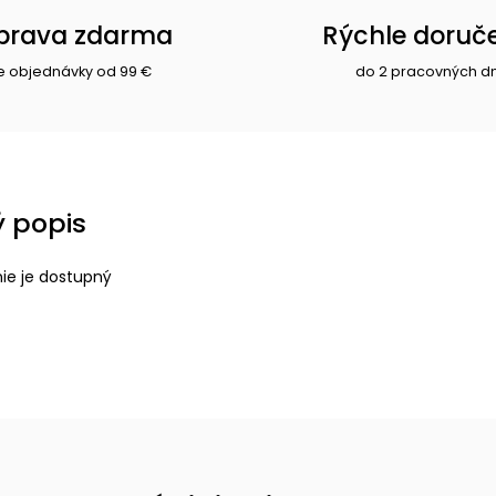
prava zdarma
Rýchle doruč
e objednávky od 99 €
do 2 pracovných d
 popis
nie je dostupný