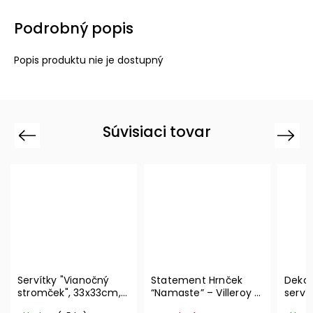
Podrobný popis
Popis produktu nie je dostupný
Súvisiaci tovar
Previous
Next
Servítky "Vianočný
Statement Hrnček
Dekor
stromček", 33x33cm,
“Namaste” – Villeroy &
serví
20ks Winter Specials
Boch
Metro