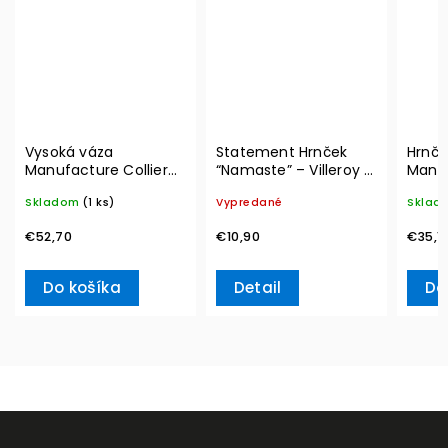
Vysoká váza
Statement Hrnček
Hrnče
Manufacture Collier
“Namaste” – Villeroy &
Manu
blanc, Carré – Villeroy
Boch
350 m
Skladom
(1 ks)
Vypredané
Sklad
& Boch
Boch
€52,70
€10,90
€35,1
Do košíka
Detail
Do