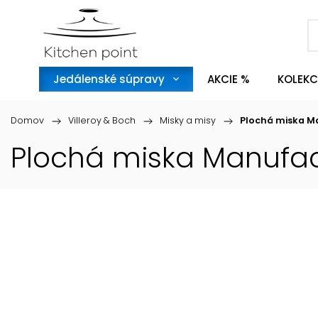
Jedálenské súpravy
AKCIE %
KOLEKC
Domov
/
Villeroy & Boch
/
Misky a misy
/
Plochá miska Ma
Plochá miska Manufact