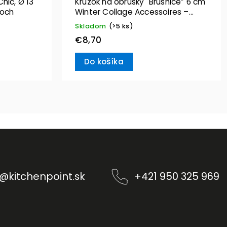
hic, Ø 13
Krúžok na obrúsky "Brusnice” 6 cm
Boch
Winter Collage Accessoires –
Villeroy & Boch
Skladom
(>5 ks)
€8,70
Do košíka
@
kitchenpoint.sk
+421 950 325 969