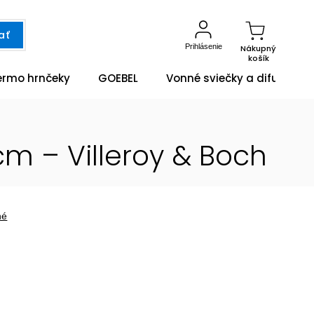
ať
Prihlásenie
Nákupný
košík
ermo hrnčeky
GOEBEL
Vonné sviečky a difuzéry
m – Villeroy & Boch
né