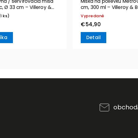
na / servírovacia misa
Miska na polievku MetroC
, Ø 33 cm – Villeroy &
cm, 300 ml – Villeroy & 
(1 ks)
Vypredané
€54,90
íka
Detail
obchod