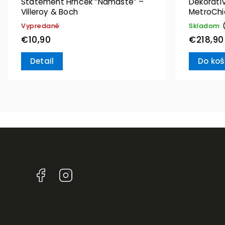
Statement Hrnček “Namaste” –
Dekoratív
Villeroy & Boch
MetroChic
Boch
Vypredané
Skladom
€10,90
€218,90
Detail
Do koš
Facebook
Instagram