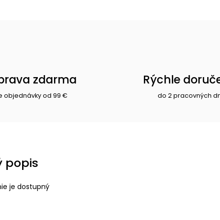
prava zdarma
Rýchle doruč
e objednávky od 99 €
do 2 pracovných d
 popis
nie je dostupný