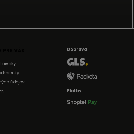
Doprava
 PRE VÁS
dmienky
odmienky
ných údajov
Platby
ám