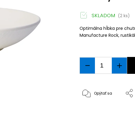
SKLADOM
(2 ks)
Optimálna hĺbka pre chutné
Manufacture Rock, rustiká
Opýtať sa