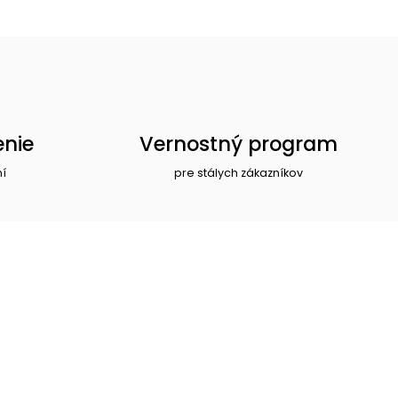
enie
Vernostný program
ní
pre stálych zákazníkov