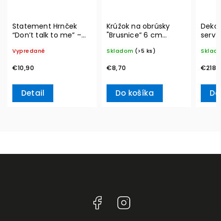
Statement Hrnček
Krúžok na obrúsky
Dekor
“Don’t talk to me” –
"Brusnice” 6 cm
serví
Villeroy & Boch
Winter Collage
Metro
Vypredané
Skladom
(>5 ks)
Sklad
Accessoires – Villeroy
Ville
& Boch
€10,90
€8,70
€218,
Detail
Do košíka
Do
Facebook
Instagram