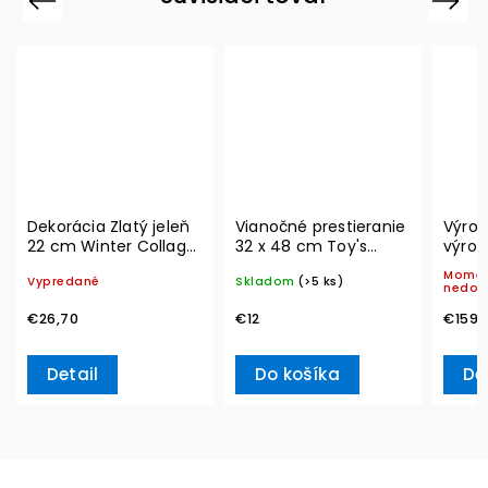
Dekorácia Zlatý jeleň
Vianočné prestieranie
Výroč
22 cm Winter Collage
32 x 48 cm Toy's
výroči
Accessoires– Villeroy
Delight "Hračky" –
Boch (Limitovaná len
Momen
Vypredané
Skladom
(>5 ks)
& Boch
Villeroy & Boch
v rok
nedos
€26,70
€12
€159,
Detail
Do košíka
De