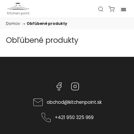
Domov
/
Obľúbené produkty
Obľúbené produkty
Facebook
Instagram
obchod
@
kitchenpoint.sk
+421 950 325 969