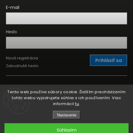
E-mail
Heslo
Nová registrácia
Prihlásiť sa
Zabudnuté heslo
Tento web používa súbory cookie. Ďalším prechádzaním
tohto webu vyjadrujete súhlas s ich používaním. Viac
informácií
tu
.
Nastavenie
Súhlasím
Copyright 2026
Kitchen Point
. Všetky práva vyhradené.