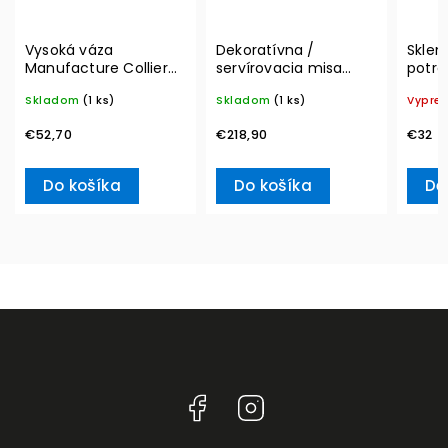
Vysoká váza
Dekoratívna /
Sklen
Manufacture Collier
servírovacia misa
potrav
blanc, Carré – Villeroy
MetroChic, Ø 33 cm –
Vacuu
Skladom
(1 ks)
Skladom
(1 ks)
Vypre
& Boch
Villeroy & Boch
€52,70
€218,90
€32
Do košíka
Do košíka
De
Facebook
Instagram