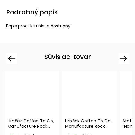
Podrobný popis
Popis produktu nie je dostupný
Súvisiaci tovar
Previous
Next
Hrnček Coffee To Go,
Hrnček Coffee To Go,
State
Manufacture Rock
Manufacture Rock
“Nama
350 ml – Villeroy &
290 ml – Villeroy &
Boch