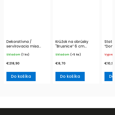
Dekoratívna /
Krúžok na obrúsky
State
servírovacia misa
"Brusnice” 6 cm
“Don’
MetroChic, Ø 33 cm –
Winter Collage
Ville
Skladom
(1 ks)
Skladom
(>5 ks)
Vypre
Villeroy & Boch
Accessoires – Villeroy
& Boch
€218,90
€8,70
€10,9
Do košíka
Do košíka
De