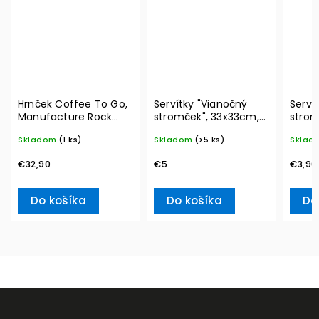
Hrnček Coffee To Go,
Servítky "Vianočný
Serví
Manufacture Rock
stromček", 33x33cm,
strom
290 ml – Villeroy &
20ks Winter Specials
20ks 
Skladom
(1 ks)
Skladom
(>5 ks)
Sklad
Boch
L– Villeroy & Boch
Ville
€32,90
€5
€3,90
Do košíka
Do košíka
Do