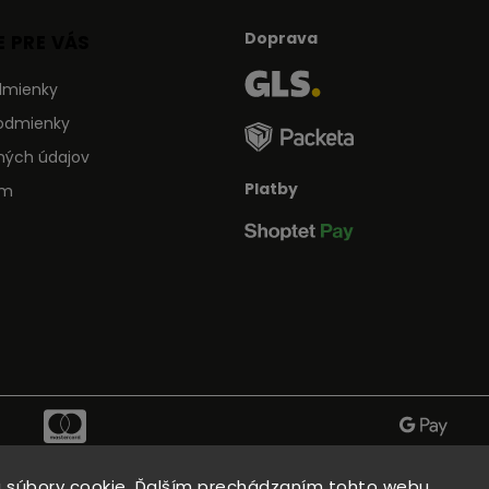
Doprava
 PRE VÁS
dmienky
odmienky
ných údajov
Platby
ám
 súbory cookie. Ďalším prechádzaním tohto webu