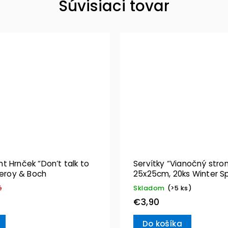
Súvisiaci tovar
 Hrnček “Don’t talk to
Servítky “Vianočný stro
leroy & Boch
25x25cm, 20ks Winter Sp
Villeroy & Boch
é
Skladom
(>5 ks)
€3,90
Do košíka