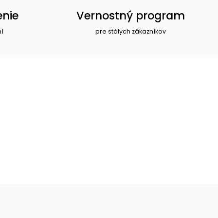
enie
Vernostný program
ní
pre stálych zákazníkov