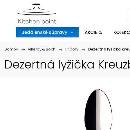
Jedálenské súpravy
AKCIE %
KOLEKC
Domov
/
Villeroy & Boch
/
Príbory
/
Dezertná lyžička Kre
Dezertná lyžička Kreu