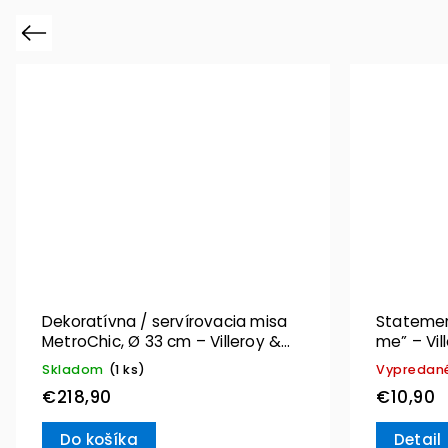
Previous
Dekoratívna / servírovacia misa
Statement
MetroChic, Ø 33 cm – Villeroy &
me” – Vil
Boch
Skladom
(1 ks)
Vypredan
€218,90
€10,90
Do košíka
Detail