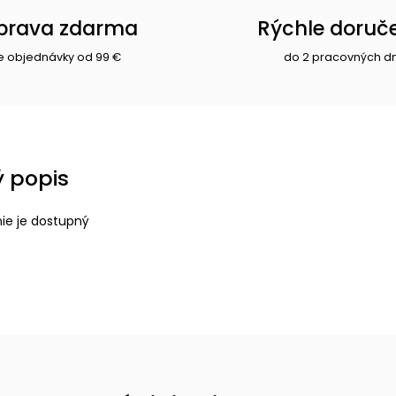
prava zdarma
Rýchle doruč
e objednávky od 99 €
do 2 pracovných d
 popis
nie je dostupný