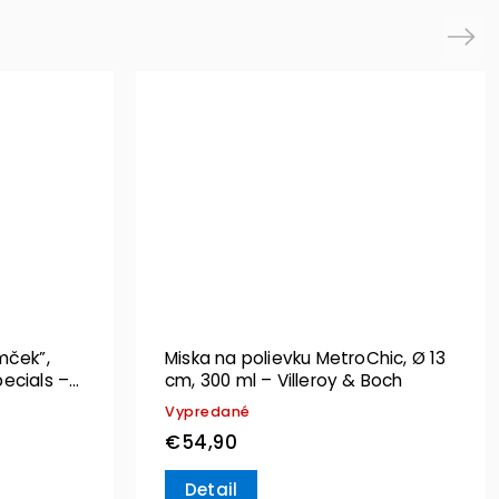
Next
mček”,
Miska na polievku MetroChic, Ø 13
ecials –
cm, 300 ml – Villeroy & Boch
Vypredané
€54,90
Detail