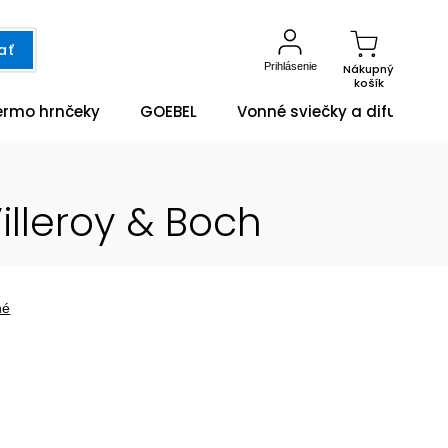
ať
Prihlásenie
Nákupný
košík
ermo hrnčeky
GOEBEL
Vonné sviečky a difuzéry
illeroy & Boch
né