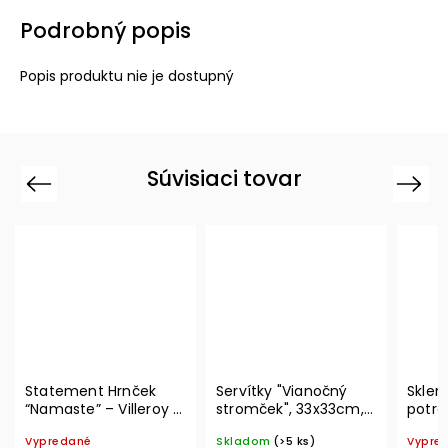
Podrobný popis
Popis produktu nie je dostupný
Súvisiaci tovar
Previous
Next
Statement Hrnček
Servítky "Vianočný
Sklen
“Namaste” – Villeroy &
stromček", 33x33cm,
potrav
Boch
20ks Winter Specials
Vacuu
Vypredané
Skladom
(>5 ks)
Vypre
L– Villeroy & Boch