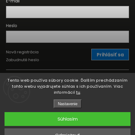
E-mail
Heslo
Nová registrácia
Prihlásiť sa
Zabudnuté heslo
Tento web používa súbory cookie. Ďalším prechádzaním
tohto webu vyjadrujete súhlas s ich používaním. Viac
informácií
tu
.
Nastavenie
Súhlasím
Copyright 2026
Kitchen Point
. Všetky práva vyhradené.