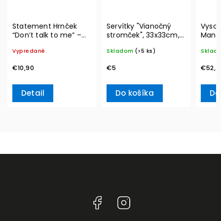
Statement Hrnček
Servítky "Vianočný
Vysok
“Don’t talk to me” –
stromček", 33x33cm,
Manuf
Villeroy & Boch
20ks Winter Specials
blanc,
Vypredané
Skladom
(>5 ks)
Sklad
L– Villeroy & Boch
& Bo
€10,90
€5
€52,7
Detail
Do košíka
Do
Facebook
Instagram