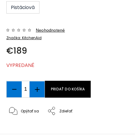
Pistáciová
Neohodnotené
Značka:
KitchenAid
€189
VYPREDANÉ
PRIDAŤ DO KOŠÍKA
Opýtať sa
Zdieľať