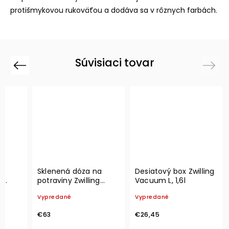
protišmykovou rukoväťou a dodáva sa v rôznych farbách.
Súvisiaci tovar
Previous
Next
a
Sklenená dóza na
Desiatový box Zwilling
g
potraviny Zwilling
Vacuum L, 1,6l
Vacuum, Set 3 ks
Vypredané
Vypredané
€63
€26,45