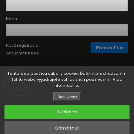
Heslo
Nová registrácia
Prihlásiť sa
Zabudnuté heslo
Tento web používa súbory cookie. Ďalším prechádzaním
tohto webu vyjadrujete súhlas s ich používaním. Viac
informácií
tu
.
Nastavenie
Súhlasím
Copyright 2026
Kitchen Point
. Všetky práva vyhradené.
Odmietnuť
Grafický návrh vytvořil a nakódoval
Shoptak.cz