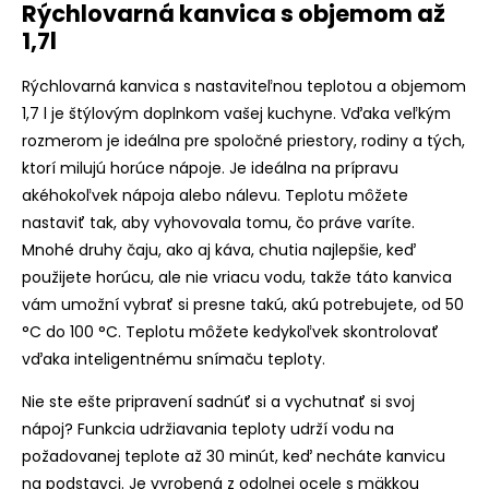
Rýchlovarná kanvica s objemom až
1,7l
Rýchlovarná kanvica s nastaviteľnou teplotou a objemom
1,7 l je štýlovým doplnkom vašej kuchyne. Vďaka veľkým
rozmerom je ideálna pre spoločné priestory, rodiny a tých,
ktorí milujú horúce nápoje. Je ideálna na prípravu
akéhokoľvek nápoja alebo nálevu. Teplotu môžete
nastaviť tak, aby vyhovovala tomu, čo práve varíte.
Mnohé druhy čaju, ako aj káva, chutia najlepšie, keď
použijete horúcu, ale nie vriacu vodu, takže táto kanvica
vám umožní vybrať si presne takú, akú potrebujete, od 50
°C do 100 °C. Teplotu môžete kedykoľvek skontrolovať
vďaka inteligentnému snímaču teploty.
Nie ste ešte pripravení sadnúť si a vychutnať si svoj
nápoj? Funkcia udržiavania teploty udrží vodu na
požadovanej teplote až 30 minút, keď necháte kanvicu
na podstavci. Je vyrobená z odolnej ocele s mäkkou