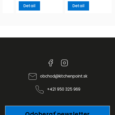
Detail
Detail
Facebook
Instagram
obchod
@
kitchenpoint.sk
+421 950 325 969
Odoberať newsletter