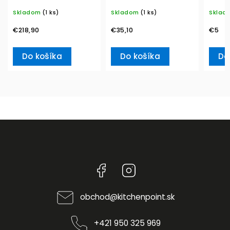
MetroChic, Ø 33 cm –
350 ml – Villeroy &
20ks 
Skladom
(1 ks)
Skladom
(1 ks)
Sklad
Villeroy & Boch
Boch
L– Vi
€218,90
€35,10
€5
Do košíka
Do košíka
Do
Facebook
Instagram
obchod
@
kitchenpoint.sk
+421 950 325 969