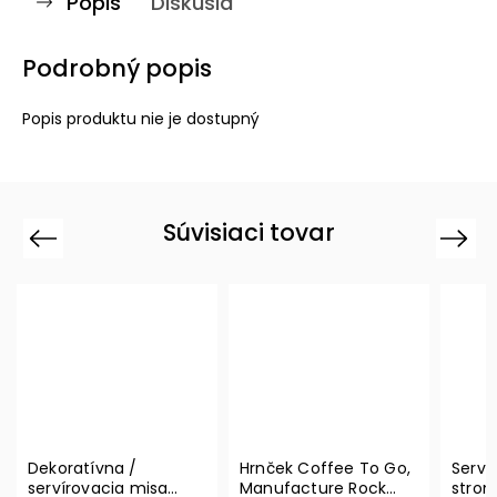
Popis
Diskusia
Podrobný popis
Popis produktu nie je dostupný
Súvisiaci tovar
Previous
Next
Dekoratívna /
Hrnček Coffee To Go,
Serví
servírovacia misa
Manufacture Rock
strom