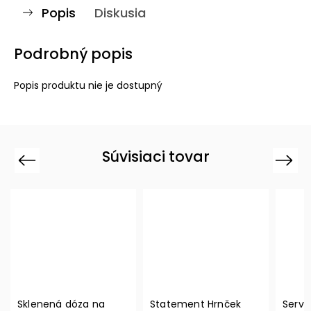
Popis
Diskusia
Podrobný popis
Popis produktu nie je dostupný
Súvisiaci tovar
Previous
Next
a
Statement Hrnček
Servítky "Vianočný