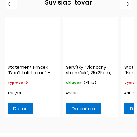
Súvisiaci tovar
Previous
Next
Statement Hrnček
Servítky “Vianočný
State
“Don’t talk to me” –
stromček”, 25x25cm,
“Nama
Villeroy & Boch
20ks Winter Specials –
Boch
Vypredané
Skladom
(>5 ks)
Vypre
Villeroy & Boch
€10,90
€3,90
€10,9
Detail
Do košíka
De