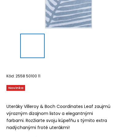
Kód:
2558 50100 11
Novinka
Uteráky Villeroy & Boch Coordinates Leaf zaujmú
výrazným dizajnom listov a elegantnými
farbami.
Rozžiarte svoju kúpeľňu s týmito extra
nadýchanými froté uterákmi!