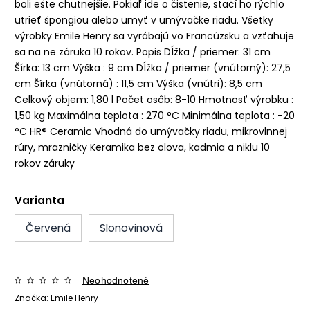
boli ešte chutnejšie. Pokiaľ ide o čistenie, stačí ho rýchlo
utrieť špongiou alebo umyť v umývačke riadu. Všetky
výrobky Emile Henry sa vyrábajú vo Francúzsku a vzťahuje
sa na ne záruka 10 rokov. Popis Dĺžka / priemer: 31 cm
Šírka: 13 cm Výška : 9 cm Dĺžka / priemer (vnútorný): 27,5
cm Šírka (vnútorná) : 11,5 cm Výška (vnútri): 8,5 cm
Celkový objem: 1,80 l Počet osôb: 8-10 Hmotnosť výrobku :
1,50 kg Maximálna teplota : 270 °C Minimálna teplota : -20
°C HR® Ceramic Vhodná do umývačky riadu, mikrovlnnej
rúry, mrazničky Keramika bez olova, kadmia a niklu 10
rokov záruky
Varianta
Červená
Slonovinová
Neohodnotené
Značka:
Emile Henry