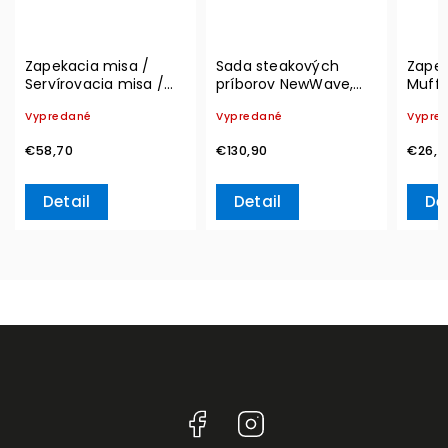
Zapekacia misa /
Sada steakových
Zapek
Servírovacia misa /
príborov NewWave,
Muffi
Okrúhla pokrievka
Set 12 ks – Villeroy &
Set 4 
Vypredané
Vypredané
Vypre
French Garden
Boch
Boch
Fleurence, Ø 29,5 cm
€58,70
€130,90
€26,7
– Villeroy & Boch
Detail
Detail
De
Facebook
Instagram