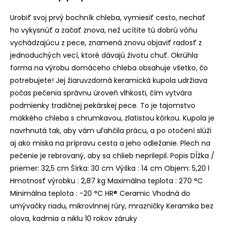
Urobiť svoj prvý bochník chleba, vymiesiť cesto, nechať
ho vykysnúť a začať znova, než ucítite tú dobrú vôňu
vychádzajúcu z pece, znamená znovu objaviť radosť z
jednoduchých vecí, ktoré dávajú životu chuť. Okrúhla
forma na výrobu domáceho chleba obsahuje všetko, čo
potrebujete! Jej žiaruvzdorná keramická kupola udržiava
počas pečenia správnu úroveň vlhkosti, čím vytvára
podmienky tradičnej pekárskej pece. To je tajomstvo
mäkkého chleba s chrumkavou, zlatistou kôrkou. Kupola je
navrhnutá tak, aby vám uľahčila prácu, a po otočení slúži
aj ako miska na prípravu cesta a jeho odležanie. Plech na
pečenie je rebrovaný, aby sa chlieb neprilepil. Popis Dĺžka /
priemer: 32,5 cm Šírka: 30 cm Výška : 14 cm Objem: 5,20 l
Hmotnosť výrobku : 2,87 kg Maximálna teplota : 270 °C
Minimálna teplota : -20 °C HR® Ceramic Vhodná do
umývačky riadu, mikrovlnnej rúry, mrazničky Keramika bez
olova, kadmia a niklu 10 rokov záruky