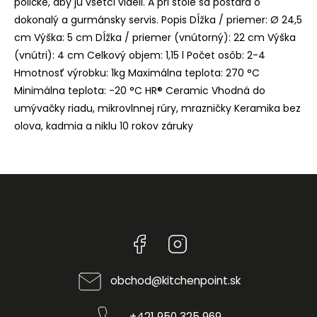
poličke, aby ju všetci videli. A pri stole sa postará o
dokonalý a gurmánsky servis. Popis Dĺžka / priemer: Ø 24,5
cm Výška: 5 cm Dĺžka / priemer (vnútorný): 22 cm Výška
(vnútri): 4 cm Celkový objem: 1,15 l Počet osôb: 2-4
Hmotnosť výrobku: 1kg Maximálna teplota: 270 °C
Minimálna teplota: -20 °C HR® Ceramic Vhodná do
umývačky riadu, mikrovlnnej rúry, mrazničky Keramika bez
olova, kadmia a niklu 10 rokov záruky
Facebook
Instagram
obchod
@
kitchenpoint.sk
+421 950 325 969