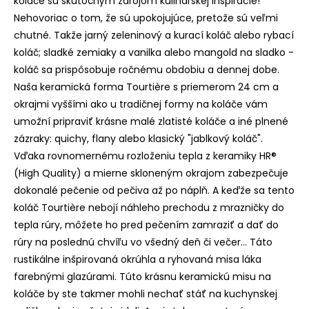
koláče sú skutočným zdrojom kulinárskej inšpirácie!
Nehovoriac o tom, že sú upokojujúce, pretože sú veľmi
chutné. Takže jarný zeleninový a kurací koláč alebo rybací
koláč; sladké zemiaky a vanilka alebo mangold na sladko -
koláč sa prispôsobuje ročnému obdobiu a dennej dobe.
Naša keramická forma Tourtière s priemerom 24 cm a
okrajmi vyššími ako u tradičnej formy na koláče vám
umožní pripraviť krásne malé zlatisté koláče a iné plnené
zázraky: quichy, flany alebo klasický "jablkový koláč".
Vďaka rovnomernému rozloženiu tepla z keramiky HR®
(High Quality) a mierne skloneným okrajom zabezpečuje
dokonalé pečenie od pečiva až po náplň. A keďže sa tento
koláč Tourtière nebojí náhleho prechodu z mrazničky do
tepla rúry, môžete ho pred pečením zamraziť a dať do
rúry na poslednú chvíľu vo všedný deň či večer... Táto
rustikálne inšpirovaná okrúhla a ryhovaná misa láka
farebnými glazúrami. Túto krásnu keramickú misu na
koláče by ste takmer mohli nechať stáť na kuchynskej